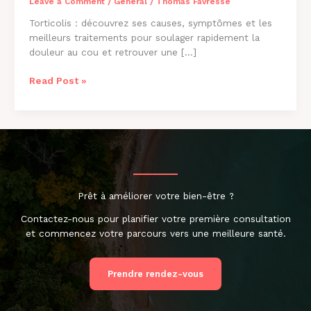
Leave a Comment
/
General
/
Thomas Favresse
Torticolis : découvrez ses causes, symptômes et les
meilleurs traitements pour soulager rapidement la
douleur au cou et retrouver une […]
Torticolis
Read Post »
:
causes,
symptômes
et
solutions
pour
soulager
Prêt à améliorer votre bien-être ?
rapidement
la
Contactez-nous pour planifier votre première consultation
douleur
et commencez votre parcours vers une meilleure santé.
Prendre rendez-vous