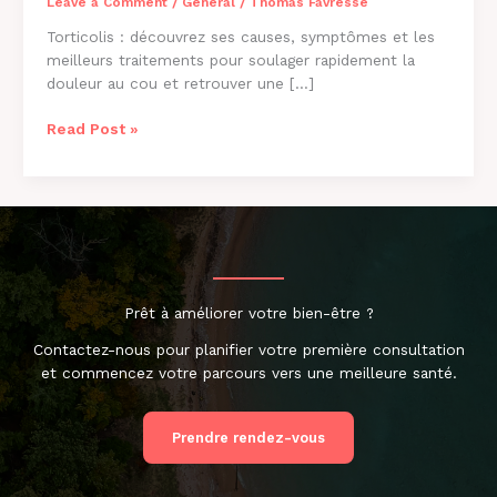
Leave a Comment
/
General
/
Thomas Favresse
Torticolis : découvrez ses causes, symptômes et les
meilleurs traitements pour soulager rapidement la
douleur au cou et retrouver une […]
Torticolis
Read Post »
:
causes,
symptômes
et
solutions
pour
soulager
Prêt à améliorer votre bien-être ?
rapidement
la
Contactez-nous pour planifier votre première consultation
douleur
et commencez votre parcours vers une meilleure santé.
Prendre rendez-vous