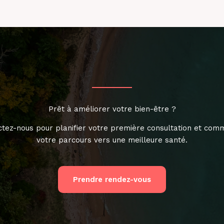
et
solutions
pour
soulager
rapidement
la
douleur
Prêt à améliorer votre bien-être ?
tez-nous pour planifier votre première consultation et co
votre parcours vers une meilleure santé.
Prendre rendez-vous