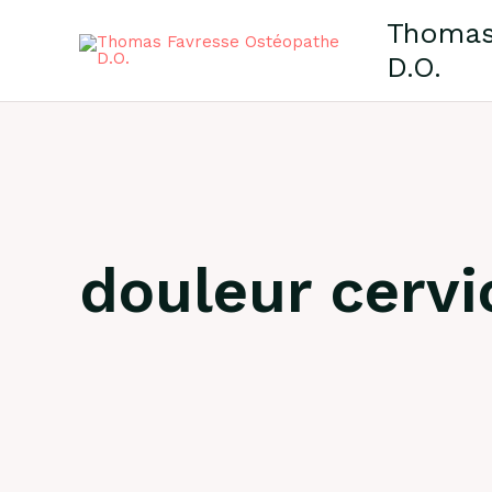
Skip
Thomas
to
D.O.
content
douleur cervi