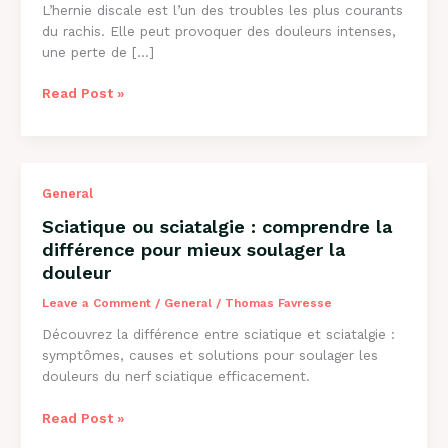
L’hernie discale est l’un des troubles les plus courants
du rachis. Elle peut provoquer des douleurs intenses,
une perte de […]
Hernie
Read Post »
discale
:
symptômes,
causes
General
et
solutions
Sciatique ou sciatalgie : comprendre la
grâce
différence pour mieux soulager la
à
douleur
l’ostéopathie
Leave a Comment
/
General
/
Thomas Favresse
Découvrez la différence entre sciatique et sciatalgie :
symptômes, causes et solutions pour soulager les
douleurs du nerf sciatique efficacement.
Sciatique
Read Post »
ou