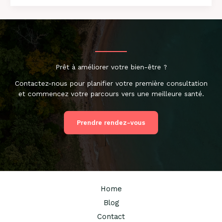
sciatalgie
:
comprendre
la
différence
pour
Prêt à améliorer votre bien-être ?
mieux
soulager
Contactez-nous pour planifier votre première consultation
la
et commencez votre parcours vers une meilleure santé.
douleur
Prendre rendez-vous
Home
Blog
Contact